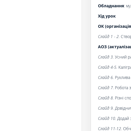
Обладнання
: м
Хід урок
ОК (організація
Слайд 1 - 2.
Створ
АОЗ (актуаліза
Слайд 3.
Усний р
Слайд 4-5.
Калігр
Слайд 6.
Рухлива
Слайд 7.
Робота з
Слайд 8.
Різні сп
Слайд
9.
Довідни
Слайд 10.
Додай 
Слайд 11-12.
Обч