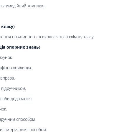
ультимедійний комплект.
 класу)
ення позитивного психологічного клімату класу.
ція опорних знань)
ахунок.
афічна хвилинка.
 вправа.
 підручником.
особи додавання.
чок.
зручним способом.
исли зручним способом
.