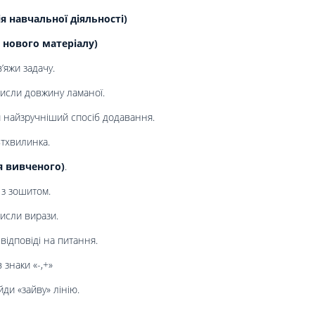
 навчальної діяльності)
 нового матеріалу)
’яжи задачу.
исли довжину ламаної.
 найзручніший спосіб додавання.
ьтхвилинка.
я вивченого)
.
 з зошитом.
исли вирази.
відповіді на питання.
 знаки «-,+»
ди «зайву» лінію.