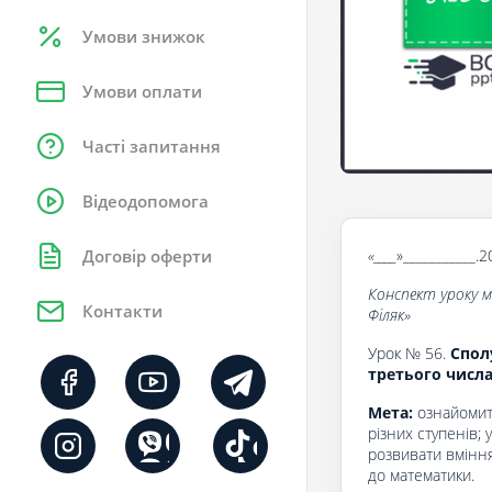
Умови знижок
Умови оплати
Часті запитання
Відеодопомога
«____
»___________.2
Договір оферти
Конспект уроку 
Контакти
Філяк
»
Урок № 56.
Спол
третього числ
Мета:
ознайомити
різних ступенів;
розвивати вмінн
до математики.