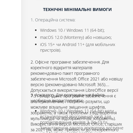
ТЕХНІЧНІ МІНІМАЛЬНІ ВИМОГИ
1. Операційна система:
Windows 10 / Windows 11 (64-bit);
macOS 12.0 (Monterey) або новішою;
iOS 15+ чи Android 11+ (для мобільних
пристроїв).
2. Офісне програмне забезпечення. Для
коректного відкриття матеріалів
рекомендовано пакет програмного
забезпечення Microsoft Office 2021 або новішу
версію (рекомендовано Microsoft 365).
Допускається використання LibreOffice версії
3. Архіватор. Для розпакування файлів
7.5 і вище (дане програмне забезпечення є
необхідно вкористовувати:
альтернативним, і потрібно розуміти, що
можливе візуальне зміщення шрифтів,
Windows 10 / Windows 11 (64-bit) мати
зображень, а також проблеми з відтворення
встановлений програмний засіб для
мультимедіа чи відображенням зображень).
розпаковування архівів 7-Zip 19.0+.
Використання версій Microsoft Office, старіших
Завантаження даного архіватора доступне
за 2021 рік, може призвести до некоректного