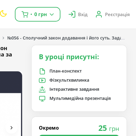
0 грн
Вхід
Реєстрація
№056 - Сполучний закон додавання і його суть. Задача на
кон
а за
В уроці присутні:
План-конспект
Фізкультхвилинка
Інтерактивне завдання
Мультимедійна презентація
25
Окремо
грн