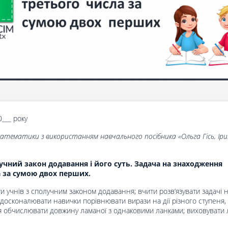
0___ року
математики з використанням навчального посібника
«
Ольга Гісь, Ір
учний закон додавання і його суть. Задача на знаходження
а за сумою двох перших.
 учнів з сполучним законом додавання; вчити розв’язувати задачі на
 удосконалювати навички порівнювати вирази на дії різного ступеня,
я обчислювати довжину ламаної з однаковими ланками; виховувати