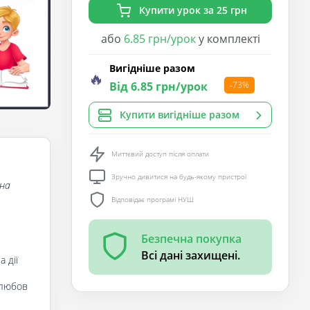
Купити урок за 25 грн
або
6.85 грн/урок
у комплекті
Вигідніше разом
🔥
Від 6.85 грн/урок
-73%
Купити вигідніше разом
Миттєвий доступ після оплати
Зручно дивитися на будь-якому пристрої
ина
Відповідає програмі НУШ
Безпечна покупка
Всі дані захищені.
 дії
 любов