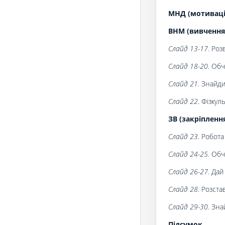
МНД (мотивація
ВНМ (вивчення
Слайд 13-17.
Розв
Слайд 18-20.
Обч
Слайд 21.
Знайди
Слайд 22
. Фізкул
ЗВ (закріпленн
Слайд
23.
Робота
Слайд
24-25.
Обч
Слайд
26-27.
Дай 
Слайд
28.
Розстав
Слайд 29-30.
Знай
Підсумок