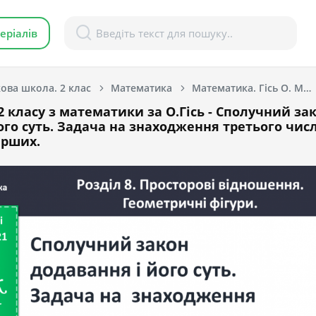
еріалів
ова школа. 2 клас
Математика
Математика. Гісь О. М., Філяк І. В. 2 клас. [2019-2023]
2 класу з математики за О.Гісь - Сполучний за
ого суть. Задача на знаходження третього числ
ерших.