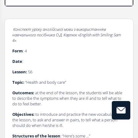
Конспект
уроку
a
нглійської
мови
з
використанням
навчального
посібника
О.Д. Карпюк
«English with Smiling Sam
4
».
Form
: 4
Date
:
Lesson:
56
Topic:
“Health and body care”
Outcomes:
at the end of the lesson, the students will be able
to describe the symptoms when they are ill and to tell what to
do to feel better.
Objectives:
to introduce and practice the new vocabulary of
the lesson, to ask and answer in pairs, to tell what a person
should do when he/she is ill.
Structures of the lesson
: “Here’s some …”