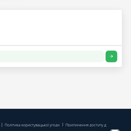
Політика користувацької угоди
Припинення доступу до