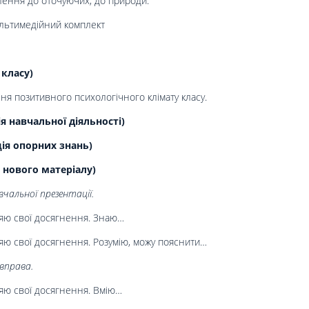
ення до оточуючих, до природи.
ультимедійний комплект
 класу)
ня позитивного психологічного клімату класу.
 навчальної діяльності)
ція опорних знань)
 нового матеріалу)
чальної презентації.
яю свої досягнення. Знаю…
яю свої досягнення. Розумію, можу пояснити…
 вправа.
яю свої досягнення. Вмію…