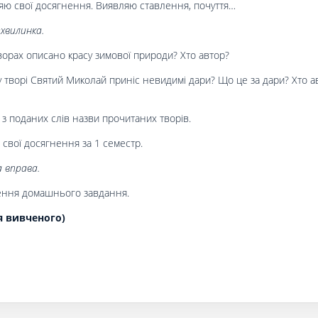
яю свої досягнення. Виявляю ставлення, почуття…
тхвилинка.
ворах описано красу зимової природи? Хто автор?
у творі Святий Миколай приніс невидимі дари? Що це за дари? Хто а
 з поданих слів назви прочитаних творів.
 свої досягнення за 1 семестр.
а вправа.
ння домашнього завдання.
я вивченого)