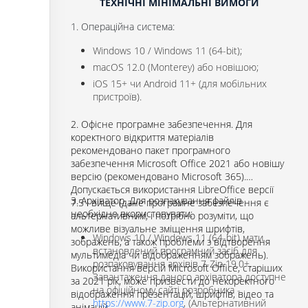
ТЕХНІЧНІ МІНІМАЛЬНІ ВИМОГИ
1. Операційна система:
Windows 10 / Windows 11 (64-bit);
macOS 12.0 (Monterey) або новішою;
iOS 15+ чи Android 11+ (для мобільних
пристроїв).
2. Офісне програмне забезпечення. Для
коректного відкриття матеріалів
рекомендовано пакет програмного
забезпечення Microsoft Office 2021 або новішу
версію (рекомендовано Microsoft 365).
Допускається використання LibreOffice версії
3. Архіватор. Для розпакування файлів
7.5 і вище (дане програмне забезпечення є
необхідно вкористовувати:
альтернативним, і потрібно розуміти, що
можливе візуальне зміщення шрифтів,
Windows 10 / Windows 11 (64-bit) мати
зображень, а також проблеми з відтворення
встановлений програмний засіб для
мультимедіа чи відображенням зображень).
розпаковування архівів 7-Zip 19.0+.
Використання версій Microsoft Office, старіших
Завантаження даного архіватора доступне
за 2021 рік, може призвести до некоректного
на офіційному сайті розробника -
відображення презентацій, шрифтів, відео та
https://www.7-zip.org
, (Альтернативний
анімацій.