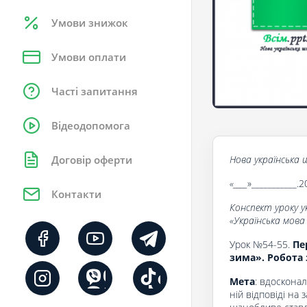
Умови знижок
Умови оплати
Часті запитання
Відеодопомога
Нова українська ш
Договір оферти
«____
»___________.2
Контакти
Конспект уроку у
«Українська мова
Урок №54-55.
Пер
зима». Робота
Мета
: вдоскона
ній відповіді на 