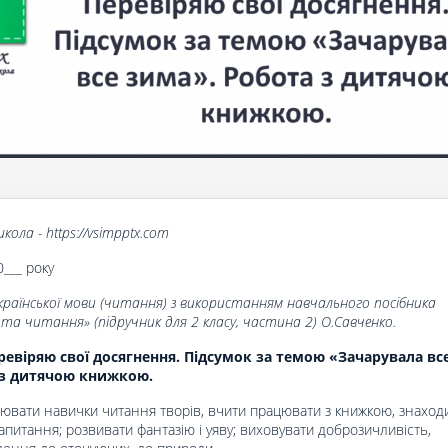
кола - https://vsimpptx.com
0___ року
країнської мови (читання) з використанням навчального посібника
 та читання» (підручник для 2 класу, частина 2) О.Савченко.
евіряю свої досягнення. Підсумок за темою «Зачарувала вс
 з дитячою книжкою.
лювати навички читання творів, вчити працювати з книжкою, знаход
запитання; розвивати фантазію і уяву; виховувати доброзичливість,