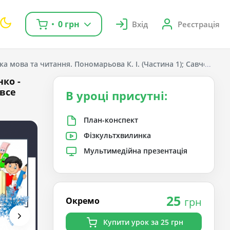
0 грн
Вхід
Реєстрація
ка мова та читання. Пономарьова К. І. (Частина 1); Савченко О. Я
нко -
 все
В уроці присутні:
План-конспект
Фізкультхвилинка
Мультимедійна презентація
25
Окремо
грн
Купити урок за 25 грн