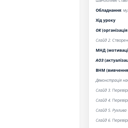
шанобливе ставл
Обладнання
: м
Хід уроку
ОК
(організація
Слайд 2.
Створен
МНД (мотивація
АОЗ
(актуаліза
ВНМ (вивчення
Демонстрація нав
Слайд 3.
Перевір
Слайд 4.
Перевір
Слайд 5. Рухлива
Слайд 6.
Перевір