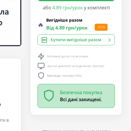
або
4.89 грн/урок
у комплекті
Вигідніше разом
🔥
Від 4.89 грн/урок
-80%
Купити вигідніше разом
Миттєвий доступ після оплати
Зручно дивитися на будь-якому пристрої
Відповідає програмі НУШ
Безпечна покупка
Всі дані захищені.
е
ити в