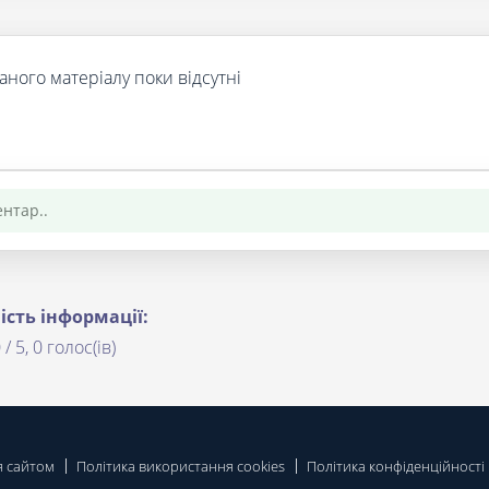
аного матеріалу поки відсутні
ість інформації:
 / 5, 0 голос(ів)
я сайтом
Політика використання cookies
Політика конфіденційності