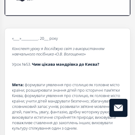
«____
»___________. 20___ року
Конспект уроку я досліджую світ з використанням
навчального посібника «О.В. Волощенко»
Урок №53.
Чим цікава мандрівка до Києва?
Мета:
формувати уявлення про столицю як головне місто
країни; розширювати знання дітей про історичні пам’ятки
Києва; формувати уявлення про столицю, як головне місто
країни; учити дітей мандрувати безпечно; збагачувати
словниковий запас учнів; розвивати зв’язне мовлення
дітей, пам'ять, увагу, фантазію, дрібну моторику руки;
виховувати естетичне сприйняття природи; виховувати
поважливе ставлення до захоплень інших; виховувати
культуру спілкування один з одним.