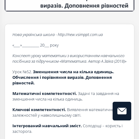
Нова українська школа - http://new.vsimppt.com.ua
«____
»___________ 20___ року
Конспект уроку математики з використанням навчального
посібника за підручником «Математика. Автор А.Заїка (2018)»
Урок №52.
Зменшення числа на кілька одиниць.
Обчислення і порів­няння виразів. Доповнення
рівностей
.
Математичні компетентності.
Задачі та завдання на
зменшення числа на кілька одиниць.
Ключові компетентності.
Виявлення математичних
залежностей у навколишньому світі.
Інтегрований навчальний зміст.
Солодощі – користь і
засторога.