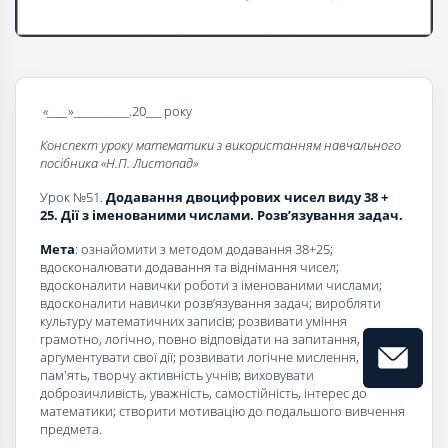
«____
»___________.20___ року
Конспект уроку математики з використанням навчального
посібника «Н.П. Листопад»
Урок №51.
Додавання двоцифрових чисел виду 38 +
25. Дії з іменованими числами. Розв’язування задач.
Мета
: ознайомити з методом додавання 38+25;
вдосконалювати додавання та віднімання чисел;
вдосконалити навички роботи з іменованими числами;
вдосконалити навички розв’язування задач; виробляти
культуру математичних записів; розвивати уміння
грамотно, логічно, повно відповідати на запитання,
аргументувати свої дії; розвивати логічне мислення,
пам'ять, творчу активність учнів; виховувати
доброзичливість, уважність, самостійність, інтерес до
математики; створити мотивацію до подальшого вивчення
предмета.