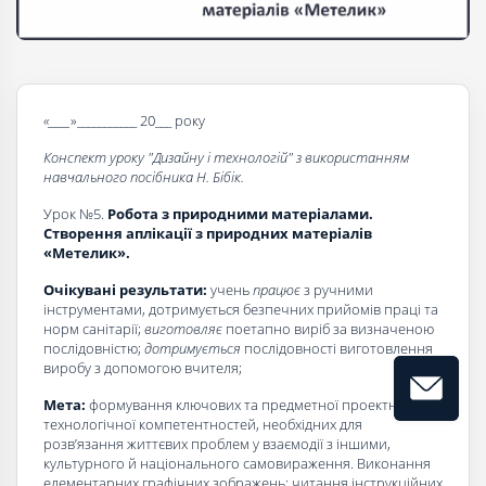
«____
»___________ 20___ року
Конспект уроку "Дизайну і технологій" з використанням
навчального посібника Н. Бібік.
Урок №5.
Робота з природними матеріалами.
Створення аплікації з природних матеріалів
«Метелик»
.
Очікувані результати:
учень
працює
з ручними
інструментами, дотримується безпечних прийомів праці та
норм санітарії;
виготовляє
поетапно виріб за визначеною
послідовністю;
дотримується
послідовності виготовлення
виробу з допомогою вчителя;
Мета:
формування ключових та предметної проектно-
технологічної компетентностей, необхідних для
розв’язання життєвих проблем у взаємодії з іншими,
культурного й національного самовираження. Виконання
елементарних графічних зображень; читання інструкційних