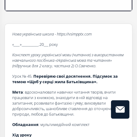
Нова українська школа - https://vsimpptx.com
«____
»___________.20___ року
Конспект уроку української мови (читання) з використанням
навчального посібника «Українська мова та читання»
(підручник для 2 класу, частина 2) О.Савченко.
Урок № 45.
Перевіряю свої досягнення. Підсумок за
темою «Щоб у серці жила Батьківщина».
Мета
: вдосконалювати навички читання творів, вчити
працювати з книжкою, знаходити в ній відповіді на
запитання; розвивати фантазію і уяву; виховувати
доброзичливість, шанобливе ставлення до оточуючих, до
природи, любов до Батьківщини.
Обладнання
: мультимедійний комплект
Хід уроку