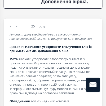
«____
»___________.20___ року
Конспект уроку української мови з використанням
навчального посібника «
М. С. Вашуленко, О. В. Вашуленко
»
Урок №44.
Навчаюся утворювати сполучення слів із
прикметниками. Доповнення вірша.
Мета
: навчати утворювати словосполучення слів із
прикметниками. Формувати вміння ставити питання до
поданих слів, вчити описувати предмети, доповнювати
вірш; розширювати лексичний запас учнів словами, що
називають ознаки предметів; розвивати увагу,
спостережливість, образне, творче мислення, уміння
описувати предмети, творчі здібності, навички
каліграфічного письма, культуру мовлення, вміння давати
правильні відповіді на поставлені запитання.
Обладнання
: мультимедійний комплект