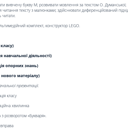
ати вивчену букву М; розвивати мовлення за текстом О. Думанської;
 читання тексту з малюнками; здійснювати диференційований підхід
 читати.
ультимедійний комплект, конструктор LEGO.
 класу)
 навчальної діяльності)
ція опорних знань)
 нового матеріалу)
чальної презентації.
ція класу
ційна хвилинка
 з розворотом «Букваря».
 вправа