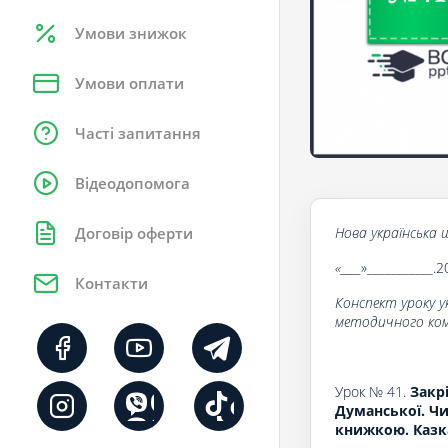
Умови знижок
Умови оплати
Часті запитання
Відеодопомога
Нова українська ш
Договір оферти
«____
»___________.2
Контакти
Конспект уроку у
методичного комп
Урок № 41.
Закр
Думанської. Чи
книжкою. Казка