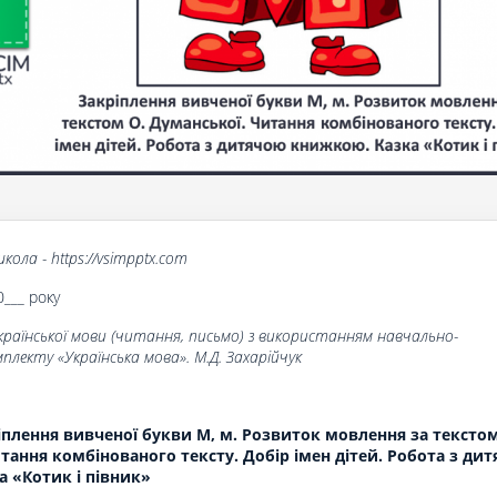
кола - https://vsimpptx.com
0___ року
країнської мови (читання, письмо) з використанням навчально-
лекту «Українська мова». М.Д. Захарійчук
іплення вивченої букви М, м. Розвиток мовлення за текстом
тання комбінованого тексту. Добір імен дітей. Робота з ди
 «Котик і півник»