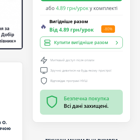
або
4.89 грн/урок
у комплекті
Вигідніше разом
🔥
Від 4.89 грн/урок
-80%
Купити вигідніше разом
Миттєвий доступ після оплати
Зручно дивитися на будь-якому пристрої
Відповідає програмі НУШ
Безпечна покупка
Всі дані захищені.
 О.
тячою