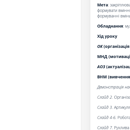
Мета
: закріплюв
формувати вміння
формуванні вмінь
О
бладнання
: м
Хід уроку
ОК
(організація
МНД (мотивація
АОЗ
(актуаліза
ВНМ (вивчення
Демонстрація нав
Слайд 2.
Організа
Слайд 3.
Артикуля
Слайд 4-6.
Робота
Слайд 7.
Рухлива