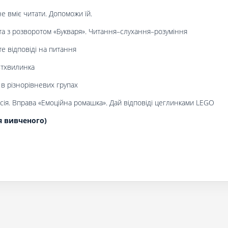
 вміє читати. Допоможи їй.
а з розворотом «Букваря». Читання–слухання–розуміння
те відповіді на питання
ьтхвилинка
 в різнорівневих групах
ія. Вправа «Емоційна ромашка». Дай відповіді цеглинками LEGO
я вивченого)