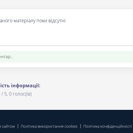
аного матеріалу поки відсутні
ість інформації:
 / 5, 0 голос(ів)
я сайтом
Політика використання cookies
Політика конфіденційності