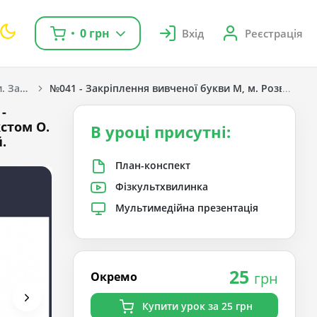
0 грн
Вхід
Реєстрація
Навчання грамоти. Захарійчук М. Д. 1 клас. [2018-2022]
№041 - Закріплення вивченої букви М, м. Розвиток м
-
стом О.
В уроці присутні:
.
План-конспект
Фізкультхвилинка
Мультимедійна презентація
25
Окремо
грн
Купити урок за 25 грн