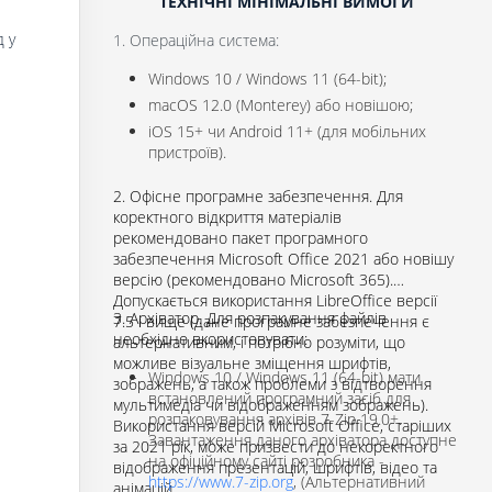
ТЕХНІЧНІ МІНІМАЛЬНІ ВИМОГИ
 у
1. Операційна система:
Windows 10 / Windows 11 (64-bit);
macOS 12.0 (Monterey) або новішою;
iOS 15+ чи Android 11+ (для мобільних
пристроїв).
2. Офісне програмне забезпечення. Для
коректного відкриття матеріалів
рекомендовано пакет програмного
забезпечення Microsoft Office 2021 або новішу
версію (рекомендовано Microsoft 365).
Допускається використання LibreOffice версії
3. Архіватор. Для розпакування файлів
7.5 і вище (дане програмне забезпечення є
необхідно вкористовувати:
альтернативним, і потрібно розуміти, що
можливе візуальне зміщення шрифтів,
Windows 10 / Windows 11 (64-bit) мати
зображень, а також проблеми з відтворення
встановлений програмний засіб для
мультимедіа чи відображенням зображень).
розпаковування архівів 7-Zip 19.0+.
Використання версій Microsoft Office, старіших
Завантаження даного архіватора доступне
за 2021 рік, може призвести до некоректного
на офіційному сайті розробника -
відображення презентацій, шрифтів, відео та
https://www.7-zip.org
, (Альтернативний
анімацій.