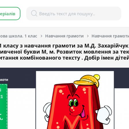
еріалів
ова школа. 1 клас
Навчання грамоти
1 класу з навчання грамоти за М.Д. Захарійчук 
ивченої букви М, м. Розвиток мовлення за тек
итання комбінованого тексту . Добір імен дітей