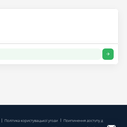
Політика користувацької угоди
Припинення доступу до