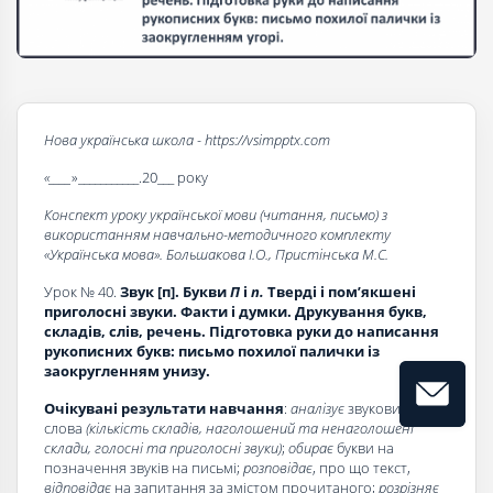
Нова українська школа - https://vsimpptx.com
«____
»___________.20___ року
Конспект уроку української мови (читання, письмо) з
використанням навчально-методичного комплекту
«Українська мова». Большакова І.О., Пристінська М.С.
Урок № 40.
Звук [п]. Букви
П
і
п.
Тверді і пом’якшені
приголосні звуки. Факти і думки. Друкування букв,
складів, слів, речень. Підготовка руки до написання
рукописних букв: письмо похилої палички із
заокругленням унизу.
Очікувані результати навчання
:
аналізує
звуковий склад
слова
(кількість складів, наголошений та ненаголошені
склади, голосні та приголосні звуки)
;
обирає
букви на
позначення звуків на письмі;
розповідає
, про що текст,
відповідає
на запитання за змістом прочитаного;
розрізняє