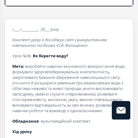
«____
»___________. 20___ року
Конспект уроку я досліджую світ з використанням
навчального посібника «О.В. Волощенко»
Урок №36.
Як берегти воду?
Мета:
виробляти навички економного використання води;
формувати здоров’язбережувальну компетентність;
закріплювати бажання збереження навколишнього світу;
уточнити й розширити уявлення про взаємозв’язки води з
об’єктами неживої та живої природи; вчити висловлювати
свою думку, уважно слухати співрозмовника; розвивати
спостережливість, мислення, увагу, вміння співпрацювати;
виховувати відповідальність за свої вчинки; розвивати
навички роботи та взаємодії з однокласниками.
Обладнання
: мультимедійний комплект.
Хід уроку