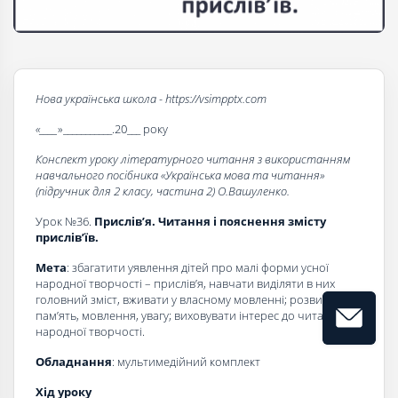
Нова українська школа - https://vsimpptx.com
«____
»___________.20___ року
Конспект уроку літературного читання з використанням
навчального посібника «Українська мова та читання»
(підручник для 2 класу, частина 2) О.Вашуленко.
Урок №36.
Прислів’я. Читання і пояснення змісту
прислів’їв.
Мета
: збагатити уявлення дітей про малі форми усної
народної творчості – прислів’я, навчати виділяти в них
головний зміст, вживати у власному мовленні; розвивати
пам’ять, мовлення, увагу; виховувати інтерес до читання, до
народної творчості.
Обладнання
: мультимедійний комплект
Хід уроку