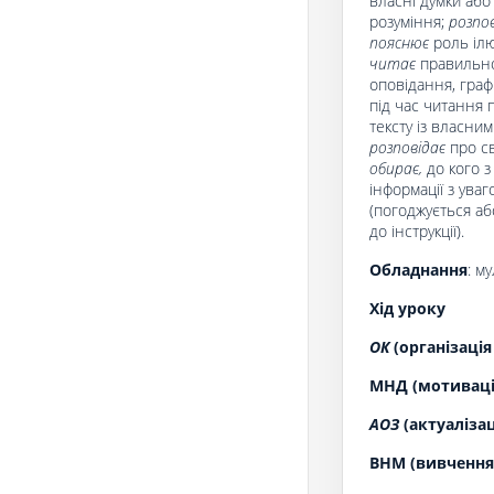
власні думки або
розуміння;
розпо
пояснює
роль ілю
читає
правильно 
оповідання, граф
під час читання 
тексту із власни
розповідає
про св
обирає,
до кого 
інформації з ува
(погоджується аб
до інструкції).
О
бладнання
: м
Хід уроку
ОК
(організація
МНД (мотивація
АОЗ
(актуаліза
ВНМ (вивчення