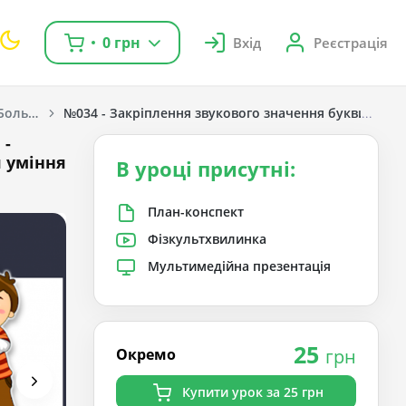
0 грн
Вхід
Реєстрація
Українська мова. Большакова І. О., Пристінська М. С. 1 клас. [2018-2022]
№034 - Закріплення звукового значення букви «ве». 
 -
 уміння
В уроці присутні:
План-конспект
Фізкультхвилинка
Мультимедійна презентація
25
Окремо
грн
Купити урок за 25 грн