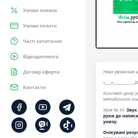
Умови знижок
Умови оплати
Часті запитання
Відеодопомога
Нова українська ш
Договір оферти
«____
»___________.2
Контакти
Конспект уроку у
методичного комп
Урок № 34.
Звук
руки до написа
унизу.
Очікувані резу