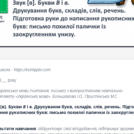
кола - https://vsimpptx.com
0___ року
країнської мови (читання, письмо) з використанням навчально-
лекту «Українська мова». Большакова І.О., Пристінська М.С.
 [в]. Букви
В
і
в.
Друкування букв, складів, слів, речень. Підг
ння рукописних букв: письмо похилої палички із заокругл
льтати навчання
:
обґрунтовує
свої вподобання;
підтримує аргум