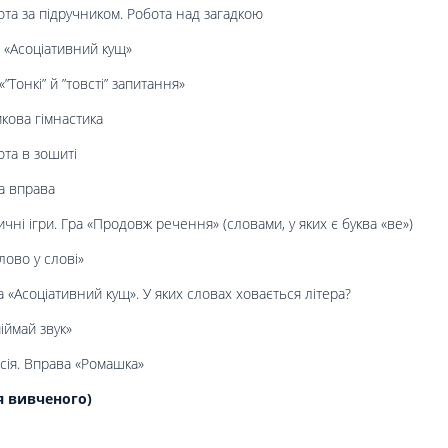
та за підручником. Робота над загадкою
 «Асоціативний кущ»
”Тонкі” й ”товсті” запитання»
кова гімнастика
ота в зошиті
а вправа
чні ігри. Гра «Продовж речення» (словами, у яких є буква «ве»)
лово у слові»
 «Асоціативний кущ». У яких словах ховається літера?
іймай звук»
сія. Вправа «Ромашка»
я вивченого)