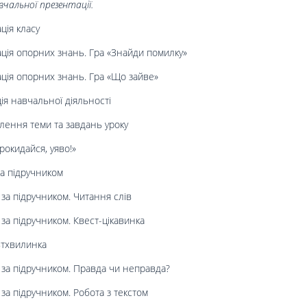
чальної презентації.
ція класу
ація опорних знань. Гра «Знайди помилку»
ація опорних знань. Гра «Що зайве»
ія навчальної діяльності
лення теми та завдань уроку
рокидайся, уяво!»
за підручником
 за підручником. Читання слів
за підручником. Квест-цікавинка
ьтхвилинка
 за підручником. Правда чи неправда?
за підручником. Робота з текстом