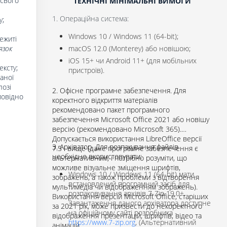
 свого
ТЕХНІЧНІ МІНІМАЛЬНІ ВИМОГИ
1. Операційна система:
у;
Windows 10 / Windows 11 (64-bit);
ежиті
язок
macOS 12.0 (Monterey) або новішою;
iOS 15+ чи Android 11+ (для мобільних
ексту;
пристроїв).
аної
лозі
2. Офісне програмне забезпечення. Для
повідно
коректного відкриття матеріалів
рекомендовано пакет програмного
забезпечення Microsoft Office 2021 або новішу
версію (рекомендовано Microsoft 365).
Допускається використання LibreOffice версії
3. Архіватор. Для розпакування файлів
7.5 і вище (дане програмне забезпечення є
необхідно вкористовувати:
альтернативним, і потрібно розуміти, що
можливе візуальне зміщення шрифтів,
Windows 10 / Windows 11 (64-bit) мати
зображень, а також проблеми з відтворення
встановлений програмний засіб для
мультимедіа чи відображенням зображень).
розпаковування архівів 7-Zip 19.0+.
Використання версій Microsoft Office, старіших
Завантаження даного архіватора доступне
за 2021 рік, може призвести до некоректного
на офіційному сайті розробника -
відображення презентацій, шрифтів, відео та
https://www.7-zip.org
, (Альтернативний
анімацій.