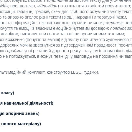
 спростовує їх;
ставить запитання
за змістом тексту для уточнення
відає
, про що текст,
відповідає
на запитання за змістом прочитаного;
страцій, таблиць, графіків, схем для глибшого розуміння змісту текст
та виразно вголос різні тексти (вірші, народні і літературні казки,
ічні та інформаційні тексти) залежно від мети читання;
зіставляє
пер
почуття та емоції із власним емоційно-чуттєвим досвідом;
пояснює зв’
м досвідом, навколишнім світом та раніше прочитаними текстами;
ої враження (почуття та емоції) від змісту прочитаного художнього т
з дорослих можна звернутися за підтвердженням правдивості прочит
гою
сприймає
усні репліки й доречно реагує на усну інформацію в діа
о не погоджується, виконує певні дії у відповідь на прохання чи від
ультимедійний комплект, конструктор LEGO, ґудзики.
 класу)
 навчальної діяльності)
ція опорних знань)
 нового матеріалу)