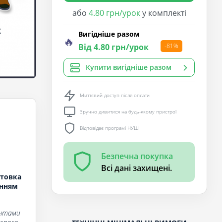
або
4.80 грн/урок
у комплекті
Вигідніше разом
🔥
Від 4.80 грн/урок
-81%
Купити вигідніше разом
Миттєвий доступ після оплати
Зручно дивитися на будь-якому пристрої
Відповідає програмі НУШ
Безпечна покупка
Всі дані захищені.
отовка
енням
ентами