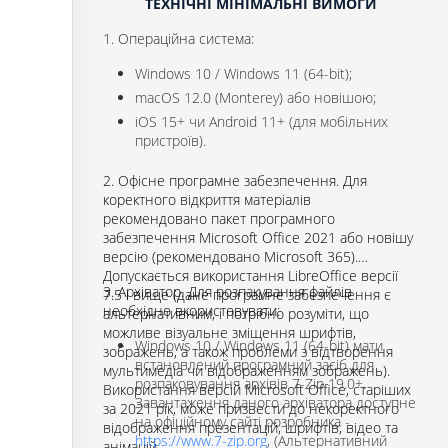
ТЕХНІЧНІ МІНІМАЛЬНІ ВИМОГИ
1. Операційна система:
Windows 10 / Windows 11 (64-bit);
macOS 12.0 (Monterey) або новішою;
iOS 15+ чи Android 11+ (для мобільних
пристроїв).
2. Офісне програмне забезпечення. Для
коректного відкриття матеріалів
рекомендовано пакет програмного
забезпечення Microsoft Office 2021 або новішу
версію (рекомендовано Microsoft 365).
Допускається використання LibreOffice версії
3. Архіватор. Для розпакування файлів
7.5 і вище (дане програмне забезпечення є
необхідно вкористовувати:
альтернативним, і потрібно розуміти, що
можливе візуальне зміщення шрифтів,
Windows 10 / Windows 11 (64-bit) мати
зображень, а також проблеми з відтворення
встановлений програмний засіб для
мультимедіа чи відображенням зображень).
розпаковування архівів 7-Zip 19.0+.
Використання версій Microsoft Office, старіших
Завантаження даного архіватора доступне
за 2021 рік, може призвести до некоректного
на офіційному сайті розробника -
відображення презентацій, шрифтів, відео та
https://www.7-zip.org
, (Альтернативний
анімацій.