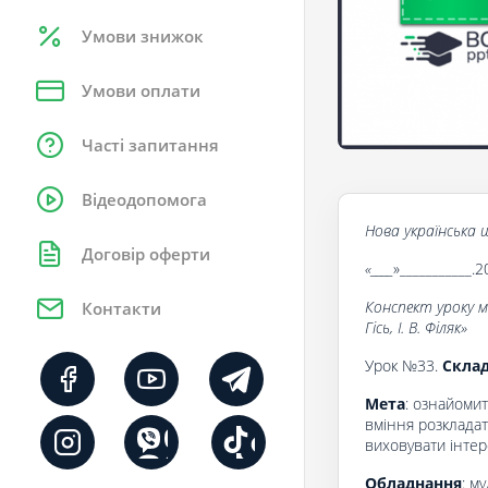
Умови знижок
Умови оплати
Часті запитання
Відеодопомога
Нова українська ш
Договір оферти
«____
»___________.2
Конспект уроку 
Контакти
Гісь, І. В. Філяк»
Урок №33.
Склад
Мета
: ознайомит
вміння розкладат
виховувати інтер
Обладнання
: м