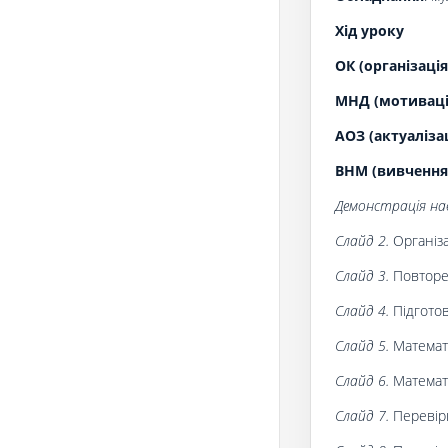
Хід уроку
ОК (організація
МНД (мотивація
АОЗ (актуаліза
ВНМ (вивчення
Демонстрація нав
Слайд 2.
Організа
Слайд 3.
Повторен
Слайд 4.
Підготов
Слайд 5.
Математи
Слайд 6.
Математи
Слайд 7.
Перевірк