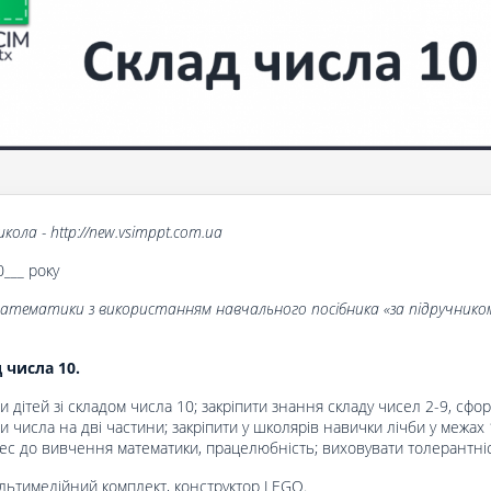
кола - http://new.vsimppt.com.ua
0___ року
математики з використанням навчального посібника «за підручником
 числа 10.
и дітей зі складом числа 10; закріпити знання складу чисел 2-9, сфо
и числа на дві частини; закріпити у школярів навички лічби у межах 
ес до вивчення математики, працелюбність; виховувати толерантніс
ультимедійний комплект, конструктор LEGO.