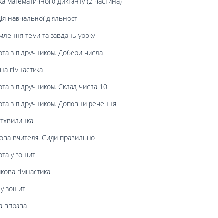
а математичного диктанту (2 частина)
я навчальної діяльності
лення теми та завдань уроку
та з підручником. Добери числа
на гімнастика
ота з підручником. Склад числа 10
ота з підручником. Доповни речення
ьтхвилинка
ова вчителя. Сиди правильно
та у зошиті
кова гімнастика
у зошиті
а вправа