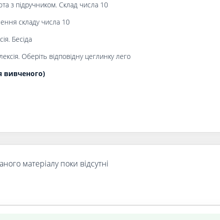
ота з підручником. Склад числа 10
ення складу числа 10
ія. Бесіда
ексія. Оберіть відповідну цеглинку лего
я вивченого)
аного матеріалу поки відсутні