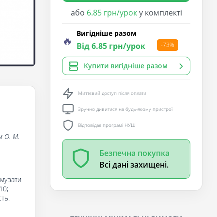
або
6.85 грн/урок
у комплекті
Вигідніше разом
🔥
Від 6.85 грн/урок
-73%
Купити вигідніше разом
Миттєвий доступ після оплати
Зручно дивитися на будь-якому пристрої
Відповідає програмі НУШ
 О. М.
Безпечна покупка
Всі дані захищені.
рмувати
10;
ть.