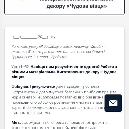
«____
»___________ 20___ року
Конспект уроку «Я досліджую світ» напрямку "Дизайн і
технології" з використанням навчального посібника І.
Грущинська, З. Хитра, І Дробязко.
Урок №32.
Навіщо нам розуміти одне одного? Робота з
різними матеріалами. Виготовлення декору «Чудова
вівця».
Очікувані результати:
учень
працює
з ручними
інструментами, дотримується безпечних прийомів праці та
норм санітарії;
виготовляє
поетапно виріб за визначеною
послідовністю;
здійснює
розмічання ліній на папері і
картоні;
дотримується
послідовності виготовлення виробу
з допомогою вчителя;
Мета:
формування ключових та предметної проектно-
технологічної компетентностей, необхідних для