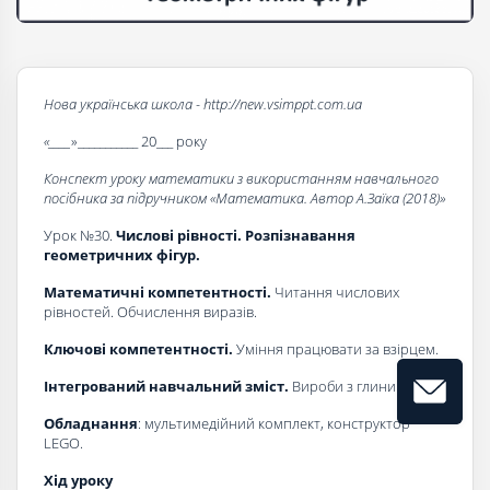
Нова українська школа - http://new.vsimppt.com.ua
«____
»___________ 20___ року
Конспект уроку математики з використанням навчального
посібника за підручником «Математика. Автор А.Заїка (2018)»
Урок №30.
Числові рівності. Розпізнавання
геометричних фігур.
Математичні компетентності.
Читання числових
рівностей. Обчислення виразів.
Ключові компетентності.
Уміння працювати за взірцем.
Інтегрований навчальний зміст.
Вироби з глини.
Обладнання
: мультимедійний комплект, конструктор
LEGO.
Хід уроку