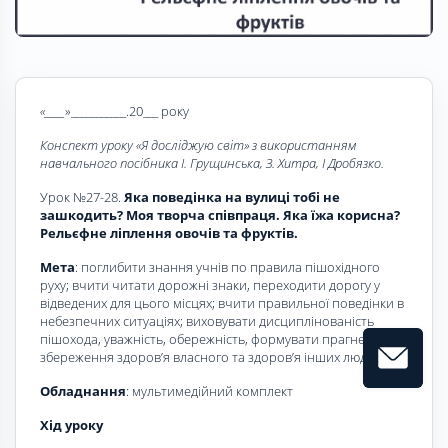
«____
»___________.20___ року
Конспект уроку «Я досліджую світ» з використанням
навчального посібника І. Грущинська, З. Хитра, І Дробязко.
Урок №27-28.
Яка поведінка на вулиці тобі не
зашкодить? Моя творча співпраця. Яка їжа корисна?
Рельєфне ліплення овочів та фруктів.
Мета
: поглибити знання учнів по правила пішохідного
руху; вчити читати дорожні знаки, переходити дорогу у
відведених для цього місцях; вчити правильної поведінки в
небезпечних ситуаціях; виховувати дисциплінованість
пішохода, уважність, обережність, формувати прагнення до
збереження здоров’я власного та здоров’я інших людей.
Обладнання
: мультимедійний комплект
Хід уроку