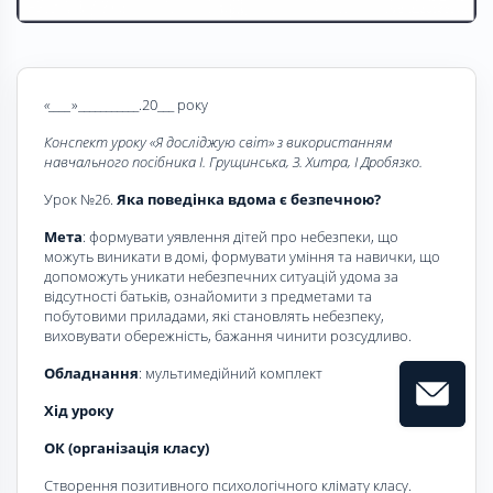
«____
»___________.20___ року
Конспект уроку «Я досліджую світ» з використанням
навчального посібника І. Грущинська, З. Хитра, І Дробязко.
Урок №26.
Яка поведінка вдома є безпечною?
Мета
: формувати уявлення дітей про небезпеки, що
можуть виникати в домі, формувати уміння та навички, що
допоможуть уникати небезпечних ситуацій удома за
відсутності батьків, ознайомити з предметами та
побутовими приладами, які становлять небезпеку,
виховувати обережність, бажання чинити розсудливо.
Обладнання
: мультимедійний комплект
Хід уроку
ОК (організація класу)
Створення позитивного психологічного клімату класу.