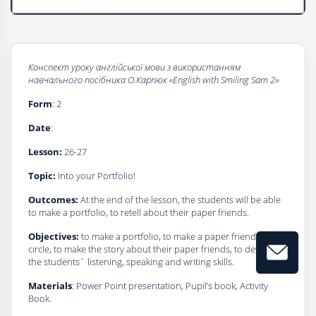
Конспект уроку
а
нглійської мови з використанням
навчального посібника О.Карпюк
«
English with Smiling Sam 2
»
Form
: 2
Date
:
Lesson:
26-27
Topic:
Into your Portfolio!
Outcomes:
At the end of the lesson, the students will be able
to make a portfolio, to retell about their paper friends.
Objectives:
to make a portfolio, to make a paper friendship
circle, to make the story about their paper friends, to develop
the students` listening, speaking and writing skills.
Materials
: Power Point presentation, Pupil’s book, Activity
Book.