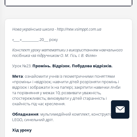
Нова українська школа - http://new.vsimppt.com.ua
«____
»___________.20___ року
Конспект уроку математики з використанням навчального
посібника «за підручником О. М. Гісь, І. В. Філяк»
Урок №23.
Промінь. Відрізок. Побудова відрізків.
Мета
: ознайомити учнів із геометричними поняттями
«промінь» і «відрізок; навчити дітей розрізняти промінь і
відрізок і зображати їх на папері; закріпити навички лічби
та порівняння у межах 10; розвивати уважність,
спостережливість; виховувати у дітей старанність і
охайність під час креслення.
Обладнання
: мультимедійний комплект, конструктор
LEGO, синельний дріт.
Хід уроку