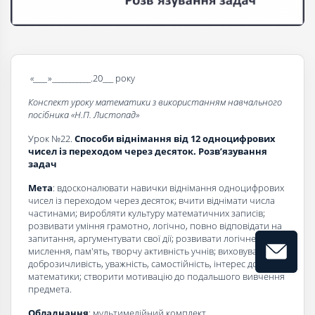
«____
»___________.20___ року
Конспект уроку математики з використанням навчального
посібника «Н.П. Листопад»
Урок №22.
Способи віднімання від 12 одноцифрових
чисел із переходом через десяток. Розв’язування
задач
Мета
: вдосконалювати навички віднімання одноцифрових
чисел із переходом через десяток; вчити віднімати числа
частинами; виробляти культуру математичних записів;
розвивати уміння грамотно, логічно, повно відповідати на
запитання, аргументувати свої дії; розвивати логічне
мислення, пам'ять, творчу активність учнів; виховувати
доброзичливість, уважність, самостійність, інтерес до
математики; створити мотивацію до подальшого вивчення
предмета.
Обладнання
: мультимедійний комплект