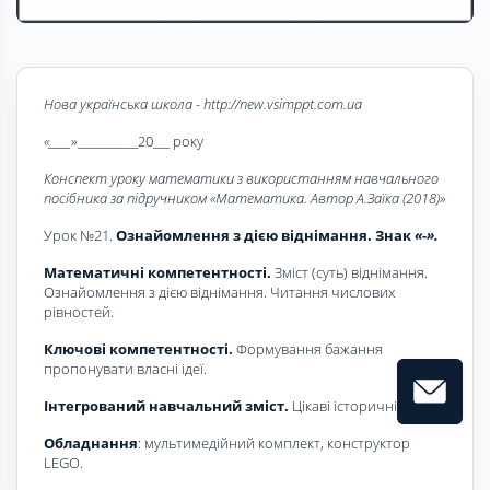
Нова українська школа - http://new.vsimppt.com.ua
«____
»___________20___ року
Конспект уроку математики з використанням навчального
посібника за підручником «Математика. Автор А.Заїка (2018)»
Урок №21.
Ознайомлення з дією віднімання. Знак
«-».
Математичні компетентності.
Зміст (суть) віднімання.
Ознайомлення з дією віднімання. Читання числових
рівностей.
Ключові компетентності.
Формування бажання
пропонувати власні ідеї.
Інтегрований навчальний зміст.
Цікаві історичні факти.
Обладнання
: мультимедійний комплект, конструктор
LEGO.