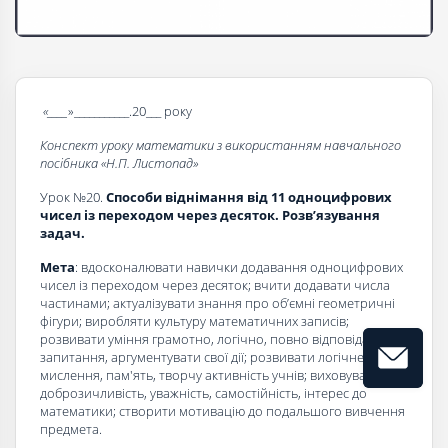
«____
»___________.20___ року
Конспект уроку математики з використанням навчального
посібника «Н.П. Листопад»
Урок №20.
Способи віднімання від 11 одноцифрових
чисел із переходом через десяток. Розв’язування
задач.
Мета
: вдосконалювати навички додавання одноцифрових
чисел із переходом через десяток; вчити додавати числа
частинами; актуалізувати знання про об’ємні геометричні
фігури; виробляти культуру математичних записів;
розвивати уміння грамотно, логічно, повно відповідати на
запитання, аргументувати свої дії; розвивати логічне
мислення, пам'ять, творчу активність учнів; виховувати
доброзичливість, уважність, самостійність, інтерес до
математики; створити мотивацію до подальшого вивчення
предмета.