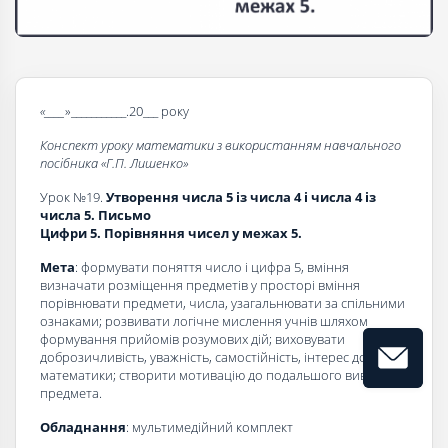
«____
»___________.20___ року
Конспект уроку математики з використанням навчального
посібника «Г.П. Лишенко»
Урок №19.
Утворення числа 5 із числа 4 і числа 4 із
числа 5. Письмо
Цифри 5. Порівняння чисел у межах 5.
Мета
: формувати поняття число і цифра 5, вміння
визначати розміщення предметів у просторі вміння
порівнювати предмети, числа, узагальнювати за спільними
ознаками; розвивати логічне мислення учнів шляхом
формування прийомів розумових дій; виховувати
доброзичливість, уважність, самостійність, інтерес до
математики; створити мотивацію до подальшого вивчення
предмета.
Обладнання
: мультимедійний комплект