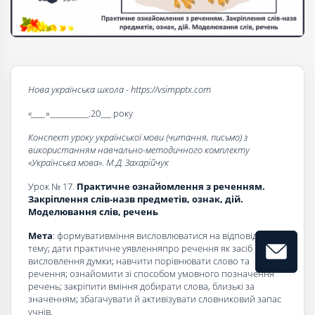
Нова українська школа - https://vsimpptx.com
«____
»___________.20___ року
Конспект уроку української мови (читання, письмо) з
використанням навчально-методичного комплекту
«Українська мова». М.Д. Захарійчук
Урок № 17.
Практичне ознайомлення з реченням.
Закріплення слів-назв предметів, ознак, дій.
Моделювання слів, речень
Мета
: формувативміння висловлюватися на відповідну
тему; дати практичне уявленняпро речення як засіб
висловлення думки; навчити порівнювати слово та
речення; ознайомити зі способом умовного позначення
речень; закріпити вміння добирати слова, близькі за
значенням; збагачувати й активізувати словниковий запас
учнів.