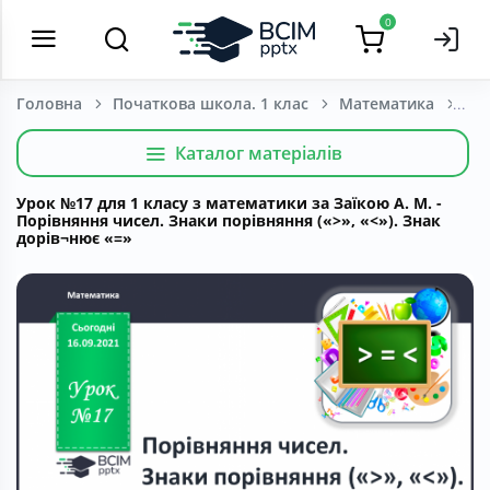
0
Головна
Початкова школа. 1 клас
Математика
Каталог матеріалів
Урок №17 для 1 класу з математики за Заїкою А. М. -
Порівняння чисел. Знаки порівняння («>», «<»). Знак
дорів¬нює «=»