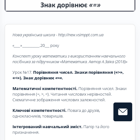
Нова українська школа - http://new.vsimppt.com.ua
«____
»___________.20___ року
Конспект уроку математики з використанням навчального
посібника за підручником «Математика. Автор А.Заїка (2018)»
Урок №17.
Порівняння чисел. Знаки порівняння («>»,
«<»). Знак дорів­нює
«=»
.
Математичні компетентності.
Порівняння чисел. Знаки
порівняння (=, >, <). Читання числових нерівностей.
Схематичне зображення числових залежностей.
Ключові компетентності.
Повага до друзів,
однокласників, товаришів.
Інтегрований навчальний зміст.
Папір та його
призначення.