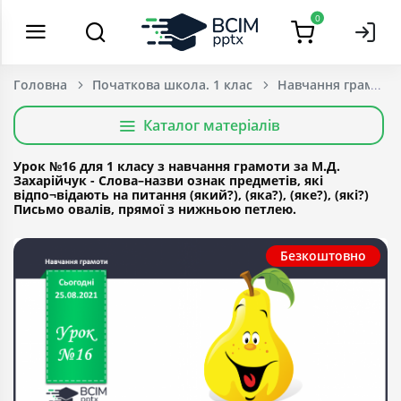
0
Головна
Початкова школа. 1 клас
Навчання грамоти
Каталог матеріалів
Урок №16 для 1 класу з навчання грамоти за М.Д.
Захарійчук - Слова–назви ознак предметів, які
відпо¬відають на питання (який?), (яка?), (яке?), (які?)
Письмо овалів, прямої з нижньою петлею.
Безкоштовно