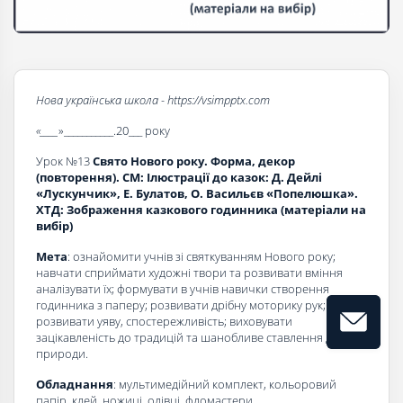
Нова українська школа - https://vsimpptx.com
«____
»___________.20___ року
Урок №13
Свято Нового року. Форма, декор
(повторення). СМ: Ілюстрації до казок: Д. Дейлі
«Лускунчик», Е. Булатов, О. Васильєв «Попелюшка».
ХТД: Зображення казкового годинника (матеріали на
вибір)
Мета
: ознайомити учнів зі святкуванням Нового року;
навчати сприймати художні твори та розвивати вміння
аналізувати їх; формувати в учнів навички створення
годинника з паперу; розвивати дрібну моторику рук;
розвивати уяву, спостережливість; виховувати
зацікавленість до традицій та шанобливе ставлення до
природи.
Обладнання
: мультимедійний комплект, кольоровий
папір, клей, ножиці, олівці, фломастери.