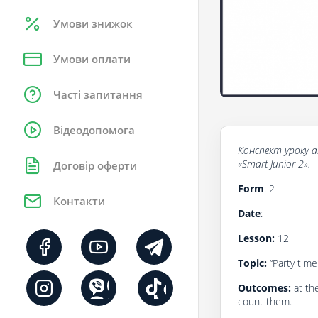
Умови знижок
Умови оплати
Часті запитання
Відеодопомога
Конспект уроку
a
«Smart Junior 2».
Договір оферти
Form
: 2
Контакти
Date
:
Lesson:
12
Topic:
“Party time
Outcomes:
at th
count them.