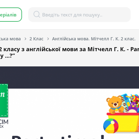
еріалів
ська мова
2 Клас
Англійська мова. Мітчелл Г. К. 2 клас.
 класу з англійської мови за Мітчелл Г. К. - Par
y …?”