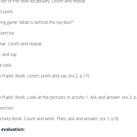
tion of the new vocabulary. Listen and repeat.
d point.
ing game “what is behind the toy box?”
exercise.
ar. Listen and repeat.
 and say.
e task.
 Pupils’ Book. Listen, point and say. (ex.2, p.17)
 Pupils’ Book. Look at the pictures in activity 1. Ask and answer. (ex.3, p
ercise.
ctivity Book. Count and write. Then, ask and answer. (ex.1, p.9)
evaluation: