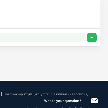
Політика користувацької угоди
Припинення доступу до