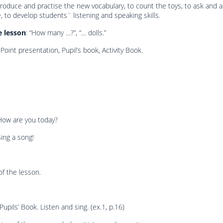
troduce and practise the new vocabulary, to count the toys, to ask and 
, to develop students` listening and speaking skills.
e lesson
: “How many …?”, “… dolls.”
Point presentation, Pupil’s book, Activity Book.
How are you today?
Sing a song!
of the lesson.
upils’ Book. Listen and sing. (ex.1, p.16)