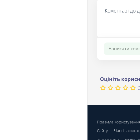
Коментарі до д
Оцініть корисн
0
Правила користуванн
Сайту
Часті запита