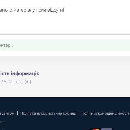
аного матеріалу поки відсутні
ість інформації:
 / 5, 0 голос(ів)
я сайтом
Політика використання cookies
Політика конфіденційності
ння