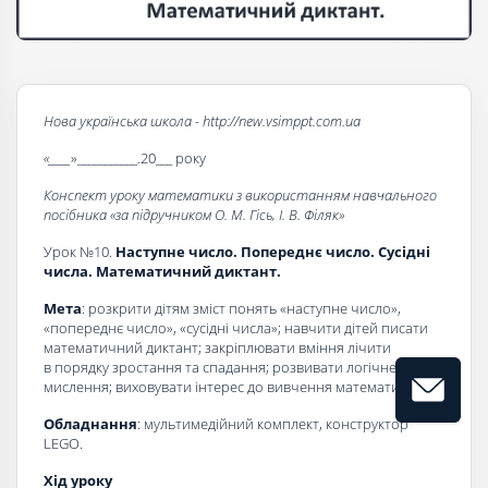
Нова українська школа - http://new.vsimppt.com.ua
«____
»___________.20___ року
Конспект уроку математики з використанням навчального
посібника «за підручником О. М. Гісь, І. В. Філяк»
Урок №10.
Наступне число. Попереднє число. Сусідні
числа. Математичний диктант.
Мета
: розкрити дітям зміст понять «наступне число»,
«попереднє число», «сусідні числа»; навчити дітей писати
математичний диктант; закріплювати вміння лічити
в порядку зростання та спадання; розвивати логічне
мислення; виховувати інтерес до вивчення математики.
Обладнання
: мультимедійний комплект, конструктор
LEGO.
Хід уроку