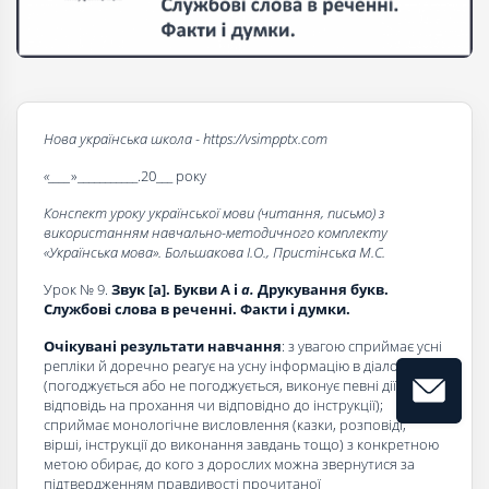
Нова українська школа - https://vsimpptx.com
«____
»___________.20___ року
Конспект уроку української мови (читання, письмо) з
використанням навчально-методичного комплекту
«Українська мова». Большакова І.О., Пристінська М.С.
Урок № 9.
Звук
[
а
]
. Букви А і
а.
Друкування букв.
Службові слова в реченні. Факти і думки.
Очікувані результати навчання
: з увагою сприймає усні
репліки й доречно реагує на усну інформацію в діалозі
(погоджується або не погоджується, виконує певні дії у
відповідь на прохання чи відповідно до інструкції);
сприймає монологічне висловлення (казки, розповіді,
вірші, інструкції до виконання завдань тощо) з конкретною
метою обирає, до кого з дорослих можна звернутися за
підтвердженням правдивості прочитаної