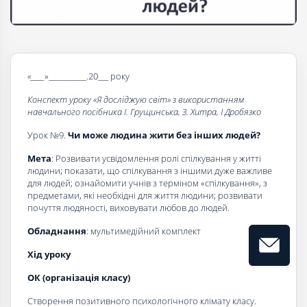
«____
»___________.20___ року
Конспект уроку «Я досліджую світ» з використанням
навчального посібника І. Грущинська, З. Хитра, І Дробязко
Урок №9.
Чи може людина жити без інших людей?
Мета
: Розвивати усвідомлення ролі спілкування у житті
людини; показати, що спілкування з іншими дуже важливе
для людей; ознайомити учнів з терміном «спілкування», з
предметами, які необхідні для життя людини; розвивати
почуття людяності, виховувати любов до людей.
Обладнання
: мультимедійний комплект
Хід уроку
ОК (організація класу)
Створення позитивного психологічного клімату класу.