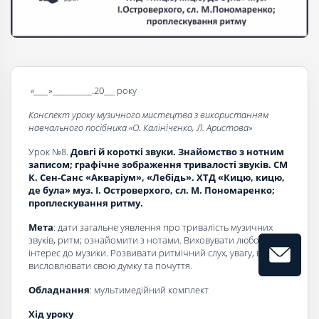
«____
»___________.20___ року
Конспект уроку музичного мистецтва з використанням
навчального посібника «О. Калініченко, Л. Аристова»
Урок №8.
Довгі й короткі звуки. Знайомство з нотним
записом; графічне зображення тривалості звуків. СМ
К. Сен-Санс «Акваріум», «Лебідь». ХТД «Кицю, кицю,
де була» муз. І. Островерхого, сл. М. Пономаренко;
проплескування ритму.
Мета
: дати загальне уявлення про тривалість музичних
звуків, ритм; ознайомити з нотами. Виховувати любов та
інтерес до музики. Розвивати ритмічний слух, увагу, вміння
висловлювати свою думку та почуття.
Обладнання
: мультимедійний комплект
Хід уроку