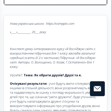
Нова українська школа - https://vsimpptx.com
«____»___________ 20___ року
Конспект уроку інтегрованого курсу «Я досліджую світ» з
використанням підручника для 1 класу закладів загальної
середньої освіти (У 2-х частинах) Підручник: «Я досліджую
світ. Автори: О. Волощенко, О. Козак, Г.Остапенко» для 1
класу
Урок№7.
Тема: Як обрати друзів? Друзі та я.
Очікувані результати:
учні будуть вміти спілкуватися з
іншими в спільній діяльності; вони розрізнятимуть вчинки
та надаватимуть їм оцінку з погляду моральності; уявлення
дітей про те, що означає “уміти дружити”, буде уточнено;
учні будуть налагоджувати дружні стосунки та
використовувати інформацію про уподобання друзів; вони
будуть слухати один одного, ввічливо спілкуватися та