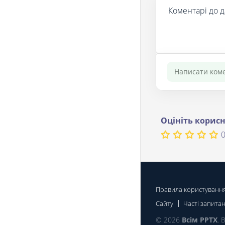
Коментарі до д
Оцініть корисн
0
Правила користуванн
Сайту
Часті запита
© 2026
Всім PPTX
. 