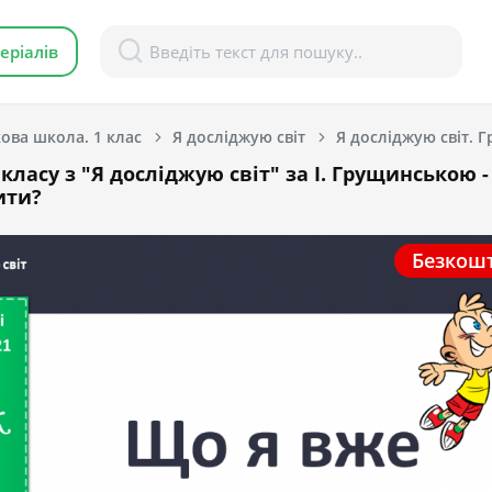
еріалів
ова школа. 1 клас
Я досліджую світ
класу з "Я досліджую світ" за І. Грущинською 
ити?
Безкош