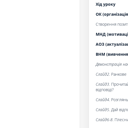
Хід уроку
ОК (організація
Створення позити
МНД (мотивація
АОЗ (актуаліза
ВНМ (вивчення
Демонстрація нав
Слайд2
. Ранкове 
Слайд3
. Прочита
відповіді?
Слайд4
. Розглян
Слайд5
. Дай відп
Слайд6-8
. Плесн