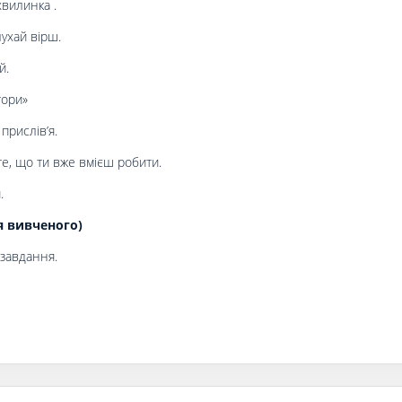
хвилинка .
лухай вірш.
й.
тори»
прислів’я.
е, що ти вже вмієш робити.
.
я вивченого)
 завдання.