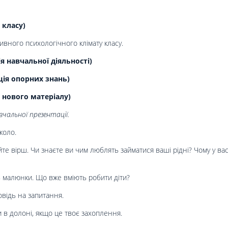
 класу)
вного психологічного клімату класу.
 навчальної діяльності
)
ція опорних знань)
 нового матеріалу)
чальної презентації.
коло.
йте вірш. Чи знаєте ви чим люблять займатися ваші рідні? Чому у вас
ь малюнки. Що вже вміють робити діти?
овідь на запитання.
и в долоні, якщо це твоє захоплення.