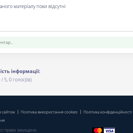
аного матеріалу поки відсутні
ість інформації:
 / 5, 0 голос(ів)
я сайтом
Політика використання cookies
Політика конфіденційності
ння
Всі права захищено.