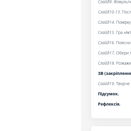
Слайд9
. Фізкульт
Слайд10-13
. Пос
Слайд14
. Помірку
Слайд15
. Гра «Ак
Слайд16.
Поясни 
Слайд17.
Обери т
Слайд18.
Розкажи
ЗВ (закріпленн
Слайд19
. Творче
Підсумок.
Рефлексія.