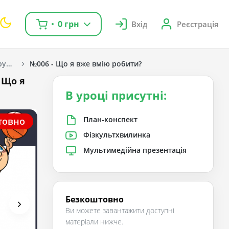
0 грн
Вхід
Реєстрація
Я досліджую світ. Грущинська І. В., Хитра З. М., Дробязко І. І. 1 клас. [2018-2022]
№006 - Що я вже вмію робити?
- Що я
В уроці присутні:
План-конспект
товно
Фізкультхвилинка
Мультимедійна презентація
Безкоштовно
Ви можете завантажити доступні
матеріали нижче.