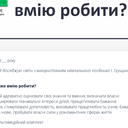
0___ року
Я досліджую світ» з використанням навчального посібника І. Грущинс
о
же вмію робити?
ей адекватно оцінювати свої знання та вміння; визначати власні
ширювати пізнавальні інтереси дітей, прищеплювати бажання
я, стимулювати допитливість, виховувати працелюбність учнів, баж
 нове, пробувати власні сили у різноманітних сферах життя.
ультимедійний комплект