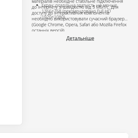
матеріалів необхідне стабільне підключення
Екран: роздільна здатність не менше
до Інтернету зі швидкістю від 5 Мбіт/с. Для
1366×768 (рекомендовано Full HD
доступу до інтерактивних компонентів
1920×1080).
необхідно використовувати сучасний браузер
(Google Chrome, Opera, Safari або Mozilla Firefox
останніх версій).
Детальніше