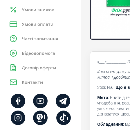
Умови знижок
Умови оплати
Часті запитання
Відеодопомога
«____
»___________.2
Договір оферти
Конспект уроку «
Хитра, І Дробязк
Контакти
Урок №6.
Що я в
Мета
: Вчити діт
уподобання, роз
удосконалюватис
дізнаватися щось
Обладнання
: м