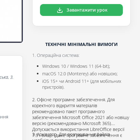
Завантажити урок
ТЕХНІЧНІ МІНІМАЛЬНІ ВИМОГИ
1. Операційна система:
Windows 10 / Windows 11 (64-bit);
macOS 12.0 (Monterey) або новішою;
ька, З.
iOS 15+ чи Android 11+ (для мобільних
пристроїв).
2. Офісне програмне забезпечення. Для
коректного відкриття матеріалів
рекомендовано пакет програмного
ання
забезпечення Microsoft Office 2021 або новішу
версію (рекомендовано Microsoft 365).
Допускається використання LibreOffice версії
3. Архіватор. Для розпакування файлів
7.5 і вище (дане програмне забезпечення є