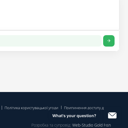
Політика користувацької угоди
Припинення доступу до
Розробка та супровід:
Web-Studio Gold Fish