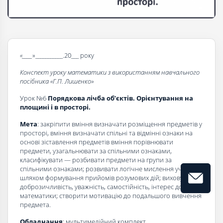
«____
»___________.20___ року
Конспект уроку математики з використанням навчального
посібника «Г.П. Лишенко»
Урок №6
Порядкова лічба об’єктів. Орієнтування на
площині і в просторі.
Мета
: закріпити вміння визначати розміщення предметів у
просторі, вміння визначати спільні та відмінні ознаки на
основі зіставлення предметів вміння порівнювати
предмети, узагальнювати за спільними ознаками,
класифікувати — розбивати предмети на групи за
спільними ознаками; розвивати логічне мислення учнів
шляхом формування прийомів розумових дій; виховувати
доброзичливість, уважність, самостійність, інтерес до
математики; створити мотивацію до подальшого вивчення
предмета.
Обладнання
: мультимедійний комплект