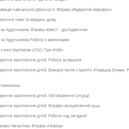
ивація навчальної діяльності. Вправа «Відкритий мікрофон»
млення теми та завдань уроку
 за підручником. Вправа «Квест - дослідження»
за підручником Робота із малюнками
 з конструктором LEGO. Гра «Хобі»
рення захоплення дітей. Робота за віршем
рення захоплення дітей. Використання стратегії «Ромашка Блума». 
ьтхвилинка
рення захоплення дітей. Обговорення ситуації
рення захоплення дітей. Вправа «Асоціативний кущ»
рення захоплення дітей. Робота над загадкой
кова гімнастика. Вправа «Ножиці»