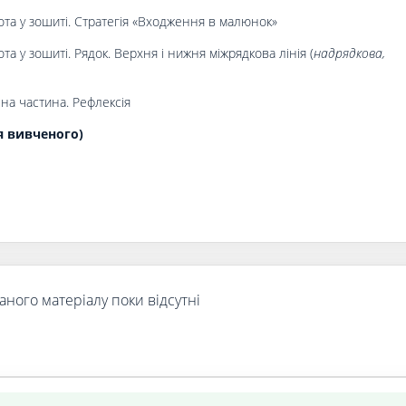
ота у зошиті. Стратегія «Входження в малюнок»
та у зошиті. Рядок. Верхня і нижня міжрядкова лінія (
надрядкова,
на частина. Рефлексія
я вивченого)
аного матеріалу поки відсутні