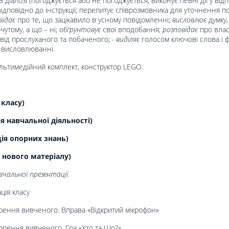
 діалозі (погоджується або не погоджується, виконує певні дії у від
ідповідно до інструкції; перепитує співрозмовника для уточнення по
відає
про те, що зацікавило в усному повідомленні;
висловлює
думку,
чутому, а що – ні;
обґрунтовує
свої вподобання;
розповідає
про влас
ї від прослуханого та побаченого;
-
виділяє
голосом ключові слова і ф
 висловлюванні.
ультимедійний комплект, конструктор LEGO.
 класу)
 навчальної діяльності)
ція опорних знань)
 нового матеріалу)
чальної презентації.
ція класу
рення вивченого. Вправа «Відкритий мікрофон»
орення вивченого. Гра «Хто та Що?»