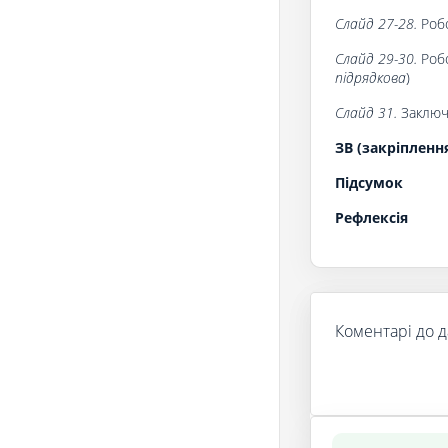
Слайд 27-28.
Роб
Слайд 29-30.
Робо
підрядкова
)
Слайд 31.
Заключ
ЗВ (закріпленн
Підсумок
Рефлексія
Коментарі до д