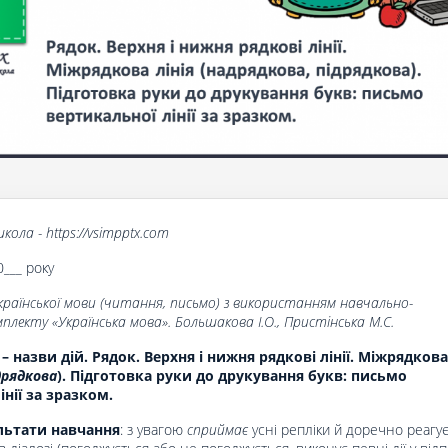
кола - https://vsimpptx.com
0___ року
країнської мови (читання, письмо) з використанням навчально-
лекту «Українська мова». Большакова І.О., Пристінська М.С.
– назви дій. Рядок. Верхня і нижня рядкові лінії. Міжрядкова
дрядкова
). Підготовка руки до друкування букв: письмо
нії за зразком.
льтати навчання
: з увагою
сприймає
усні репліки й доречно реагу