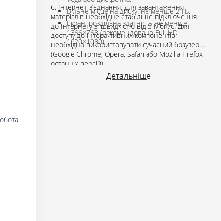
6. Інтернет-з’єднання. Для завантаження
Вільне місце на диску: не менше 2 ГБ.
матеріалів необхідне стабільне підключення
Екран: роздільна здатність не менше
до Інтернету зі швидкістю від 5 Мбіт/с. Для
1366×768 (рекомендовано Full HD
доступу до інтерактивних компонентів
1920×1080).
необхідно використовувати сучасний браузер
(Google Chrome, Opera, Safari або Mozilla Firefox
останніх версій).
Детальніше
Робота