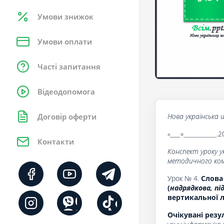
Умови знижок
Умови оплати
Часті запитання
Відеодопомога
Нова українська ш
Договір оферти
«____
»___________.2
Контакти
Конспект уроку у
методичного комп
Урок № 4.
Слова 
(
надрядкова, пі
вертикальної лі
Очікувані резу