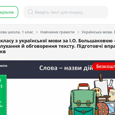
еріалів
ова школа. 1 клас
Навчання грамоти
класу з української мови за І.О. Большаковою 
Слухання й обговорення тексту. Підготовчі впр
укв
Безкош