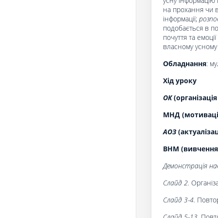
усну інформацію в
на прохання чи в
інформації;
розпо
подобається в по
почуття та емоці
власному усному
О
бладнання
: м
Хід уроку
ОК
(організація
МНД (мотивація
АОЗ
(актуаліза
ВНМ (вивчення
Демонстрація нав
Слайд 2.
Організа
Слайд 3-4.
Повто
Слайд 5-13.
Повт