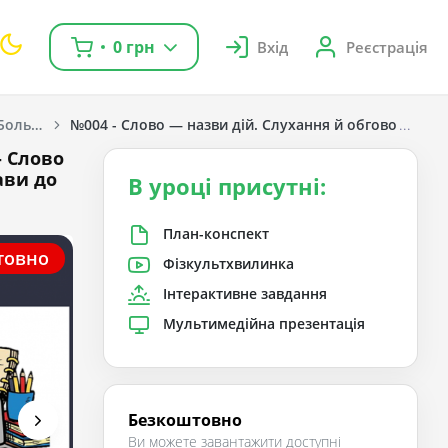
0 грн
Вхід
Реєстрація
Українська мова. Большакова І. О., Пристінська М. С. 1 клас. [2018-2022]
№004 - Слово — назви дій. Слухання й обговорення 
- Слово
ави до
В уроці присутні:
План-конспект
товно
Фізкультхвилинка
Інтерактивне завдання
Мультимедійна презентація
Безкоштовно
Ви можете завантажити доступні