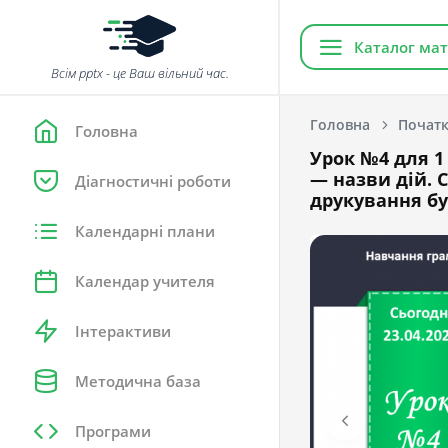
Каталог мат
Всім pptx - це Ваш вільний час.
Головна
Початк
Головна
Урок №4 для 1 
— назви дій. 
Діагностичні роботи
друкування б
Календарні плани
Календар учителя
Інтерактиви
Методична база
Програми