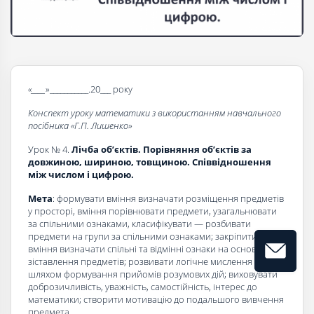
«____
»___________.20___ року
Конспект уроку математики з використанням навчального
посібника «Г.П. Лишенко»
Урок № 4.
Лічба об’єктів. Порівняння об’єктів за
довжиною, шириною, товщиною. Співвідношення
між числом і цифрою.
Мета
: формувати вміння визначати розміщення предметів
у просторі, вміння порівнювати предмети, узагальнювати
за спільними ознаками, класифікувати — розбивати
предмети на групи за спільними ознаками; закріпити
вміння визначати спільні та відмінні ознаки на основі
зіставлення предметів; розвивати логічне мислення учнів
шляхом формування прийомів розумових дій; виховувати
доброзичливість, уважність, самостійність, інтерес до
математики; створити мотивацію до подальшого вивчення
предмета.