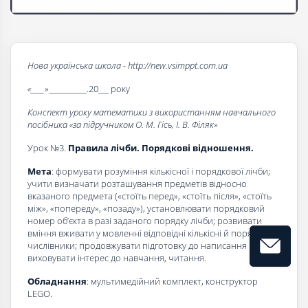
Нова українська школа - http://new.vsimppt.com.ua
«____
»___________.20___ року
Конспект уроку математики з використанням навчального
посібника «за підручником О. М. Гісь, І. В. Філяк»
Урок №3.
Правила лічби. Порядкові відношення.
Мета
: формувати розуміння кількісної і порядкової лічби;
учити визначати розташування предметів відносно
вказаного предмета («стоїть перед», «стоїть після», «стоїть
між», «попереду», «позаду»), установлювати порядковий
номер об’єкта в разі заданого порядку лічби; розвивати
вміння вживати у мовленні відповідні кількісні й порядкові
числівники; продовжувати підготовку до написання цифр;
виховувати інтерес до навчання, читання.
Обладнання
: мультимедійний комплект, конструктор
LEGO.