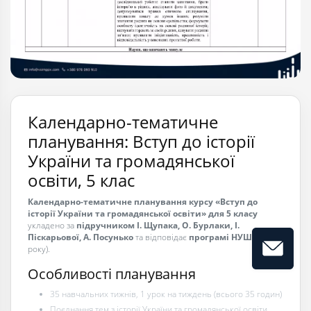
Календарно-тематичне
планування: Вступ до історії
України та громадянської
освіти, 5 клас
Календарно-тематичне планування курсу «Вступ до
історії України та громадянської освіти» для 5 класу
укладено за
підручником І. Щупака, О. Бурлаки, І.
Піскарьової, А. Посунько
та відповідає
програмі НУШ
(2022
року).
Особливості планування
35 навчальних тижнів, 1 урок на тиждень (всього 35 годин)
Поєднання тем з історії України та громадянської освіти