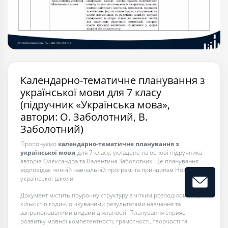
Календарно-тематичне планування з
української мови для 7 класу
(підручник «Українська мова»,
автори: О. Заболотний, В.
Заболотний)
Пропонуємо
календарно-тематичне планування з
української мови
для 7 класу, укладене на основі підручника
авторів Олександра та Валентина Заболотних. Це планування
відповідає чинній навчальній програмі та принципам Нової
української школи.
Документ містить поурочну структуру з чітким розподілом тем,
кількістю годин, очікуваними результатами навчання та
запропонованими видами діяльності. Планування сприяє
розвитку мовної компетентності, грамотності, творчості та