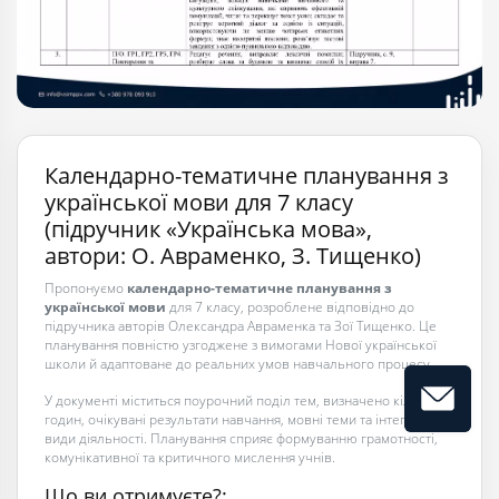
Календарно-тематичне планування з
української мови для 7 класу
(підручник «Українська мова»,
автори: О. Авраменко, З. Тищенко)
Пропонуємо
календарно-тематичне планування з
української мови
для 7 класу, розроблене відповідно до
підручника авторів Олександра Авраменка та Зої Тищенко. Це
планування повністю узгоджене з вимогами Нової української
школи й адаптоване до реальних умов навчального процесу.
У документі міститься поурочний поділ тем, визначено кількість
годин, очікувані результати навчання, мовні теми та інтегровані
види діяльності. Планування сприяє формуванню грамотності,
комунікативної та критичного мислення учнів.
Що ви отримуєте?: