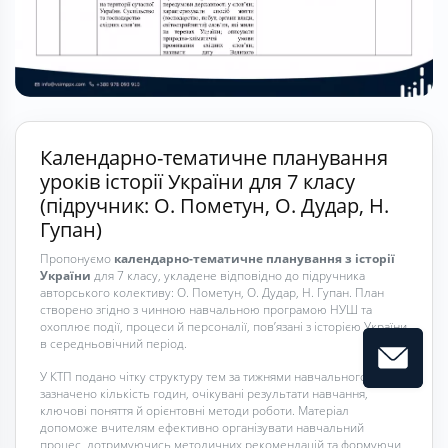
Календарно-тематичне планування
уроків історії України для 7 класу
(підручник: О. Пометун, О. Дудар, Н.
Гупан)
Пропонуємо
календарно-тематичне планування з історії
України
для 7 класу, укладене відповідно до підручника
авторського колективу: О. Пометун, О. Дудар, Н. Гупан. План
створено згідно з чинною навчальною програмою НУШ та
охоплює події, процеси й персоналії, пов’язані з історією України
в середньовічний період.
У КТП подано чітку структуру тем за тижнями навчального року,
зазначено кількість годин, очікувані результати навчання,
ключові поняття й орієнтовні методи роботи. Матеріал
допоможе вчителям ефективно організувати навчальний
процес, дотримуючись методичних рекомендацій та формуючи