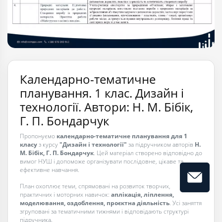
Календарно-тематичне
планування. 1 клас. Дизайн і
технології. Автори: Н. М. Бібік,
Г. П. Бондарчук
Пропонуємо
календарно-тематичне планування для 1
класу
з курсу
"Дизайн і технології"
за підручником авторів
Н.
М. Бібік, Г. П. Бондарчук
. Цей матеріал створено відповідно до
вимог НУШ і допоможе організувати послідовне, цікаве та
ефективне навчання.
План охоплює теми, спрямовані на розвиток творчих,
практичних і моторних навичок:
аплікація, ліплення,
моделювання, оздоблення, проєктна діяльність
. Усі заняття
згруповані за тематичними тижнями і відповідають структурі
підручника.