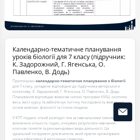
Календарно-тематичне планування
уроків біології для 7 класу (підручник:
К. Задорожний, Г. Ягенська, О.
Павленко, В. Додь)
Пропонуємо
календарно-тематичне планування з біології
для 7 класу, укладене відповідно до підручника авторського
колективу: К. Задорожний, Г. Ягенська, О. Павленко, В. Додь.
Планування відповідає вимогам чинної програми НУШ, охоплює
весь зміст курсу та забезпечує логічну послідовність вивчення
основ анатомії, фізіології та гігієни людини.
У КТП подано чіткий розподіл тем за навчальними тижнями,
визначено кількість годин, очікувані результати навчання,
ключові поняття та рекомендовані види діяльності. Це
ідеальний інструмент для вчителя, який прагне організувати
уроки ефективно й методично грамотно.