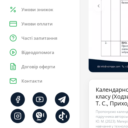
Умови знижок
Умови оплати
Часті запитання
Відеодопомога
Договір оферти
Контакти
Календарно
класу (Ходз
Т. С., Прих
Пропонуємо календа
підручника авторськ
Ю. М. (2023). Матер
навчання у технолог