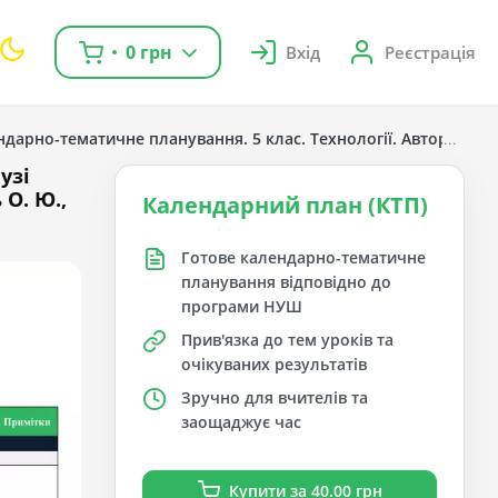
0 грн
Вхід
Реєстрація
дарно-тематичне планування. 5 клас. Технології. Автори: Ходзи
узі
 О. Ю.,
Календарний план (КТП)
Готове календарно-тематичне
планування відповідно до
програми НУШ
Прив'язка до тем уроків та
очікуваних результатів
Зручно для вчителів та
заощаджує час
Купити за 40.00 грн