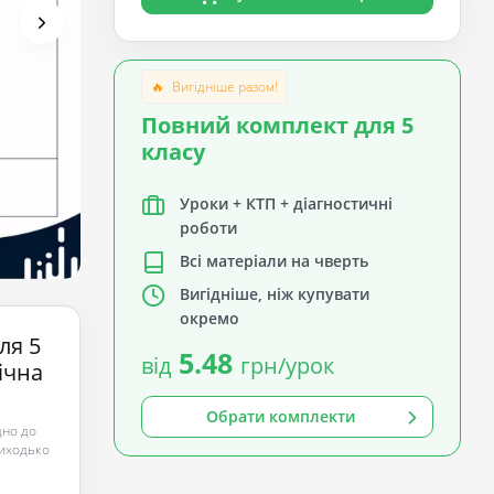
🔥
Вигідніше разом!
Повний комплект для 5
класу
Уроки + КТП + діагностичні
роботи
Всі матеріали на чверть
Вигідніше, ніж купувати
окремо
ля 5
5.48
від
грн/урок
січна
Обрати комплекти
дно до
риходько