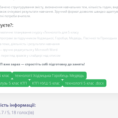
ачено структурування змісту, визначення навчальних тем, кількість годин, ви
 також очікувані результати навчання. Зручний формат дозволяє швидко адапту
тні потреби вчителя.
уєте?:
матичне планування з курсу «Технології» для 5 класу
 програмі за підручником Ходзицької, Горобця, Медвідь, Пасічної та Приходька
а теми, діяльність і результати навчання
— зручно редагується у Microsoft Word
перегляд зразків у слайдері над описом
 вже зараз — спростіть собі підготовку до занять!
5 клас
технології Ходзицька Горобець Медвідь
лузь 5 клас КТП
КТП НУШ 5 клас
технології 5 клас .docx
ість інформації:
.7 / 5, 18 голос(ів)