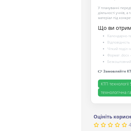
У плануванні передб
діяльності учнів, а
матеріал під конкре
Що ви отрим
Календарно-те
Відповідність
Чіткий поділ н
Формат .docx 
Безкоштовний 
👉 Замовляйте КТП
КТП технології 
технологічна га
Оцініть корисн
4