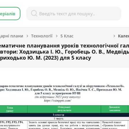
еріалів
арні плани
Технології
5 Клас
Кален
матичне планування уроків технологічної гал
Автори: Ходзицька І. Ю., Горобець О. В., Медвідь
 Приходько Ю. М. (2023) для 5 класу