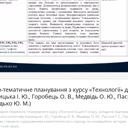
-тематичне планування з курсу «Технології» д
ицька І. Ю., Горобець О. В., Медвідь О. Ю., Па
одько Ю. М.)
рно-тематичне планування з курсу «Технології» для 5 класу, укладене відпові
ого колективу Ходзицька І. Ю., Горобець О. В., Медвідь О. Ю., Пасічна Т. С., П
іал створено з урахуванням компетентнісного підходу та інноваційних методик
ічній галузі.