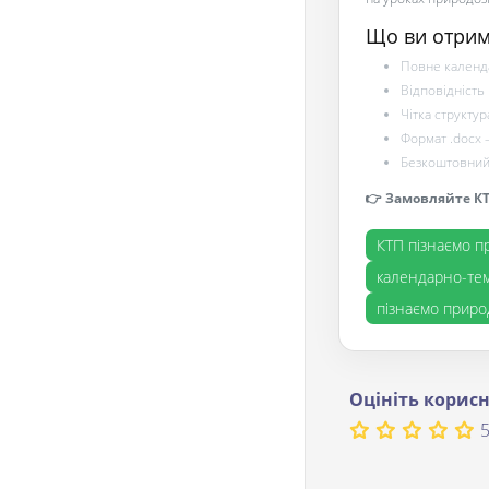
Що ви отрим
Повне календа
Відповідність 
Чітка структур
Формат .docx 
Безкоштовний 
👉 Замовляйте КТП
КТП пізнаємо п
календарно-тем
пізнаємо природ
Оцініть корисн
5