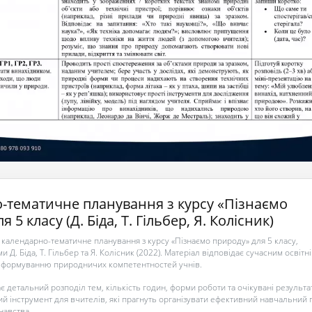
-тематичне планування з курсу «Пізнаємо
 5 класу (Д. Біда, Т. Гільбер, Я. Колісник)
календарно-тематичне планування з курсу «Пізнаємо природу» для 5 класу,
 Д. Біда, Т. Гільбер та Я. Колісник (2022). Матеріал відповідає сучасним освітн
є формуванню природничих компетентностей учнів.
 детальний розподіл тем, кількість годин, форми роботи та очікувані результа
ий інструмент для вчителів, які прагнуть організувати ефективний навчальний
навства.