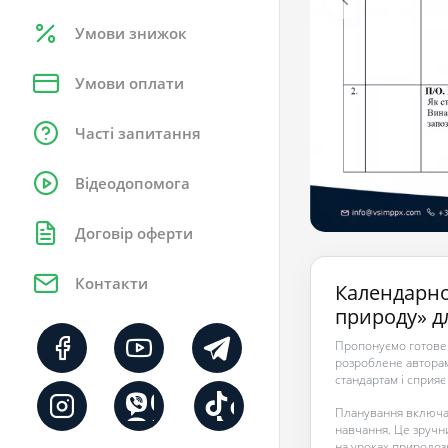
Умови знижок
Умови оплати
Часті запитання
Відеодопомога
Договір оферти
Контакти
Календарно
природу» для
Пропонуємо готове 
розроблене авторами
стандартам і сприя
Планування включає
навчання. Це зручн
на уроках природоз