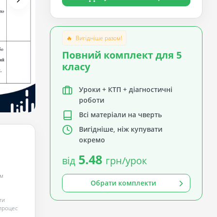
🔥
Вигідніше разом!
Повний комплект для 5
класу
Уроки + КТП + діагностичні
роботи
Всі матеріали на чверть
Вигідніше, ніж купувати
окремо
5.48
від
грн/урок
ім
Обрати комплекти
ти
 процес