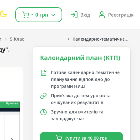
0 грн
Вхід
Реєстрація
и
5 Клас
Календарно-тематичне плануван
у".
Календарний план (КТП)
Готове календарно-тематичне
планування відповідно до
програми НУШ
Прив'язка до тем уроків та
очікуваних результатів
Зручно для вчителів та
заощаджує час
Купити за 40.00 грн