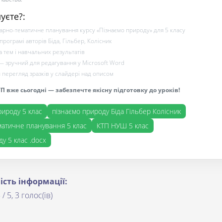
уєте?:
рно-тематичне планування курсу «Пізнаємо природу» для 5 класу
програмі авторів Біда, Гільбер, Колісник
а тем і навчальних результатів
— зручний для редагування у Microsoft Word
перегляд зразків у слайдері над описом
 вже сьогодні — забезпечте якісну підготовку до уроків!
рироду 5 клас
пізнаємо природу Біда Гільбер Колісник
атичне планування 5 клас
КТП НУШ 5 клас
у 5 клас .docx
ість інформації:
 / 5, 3 голос(ів)