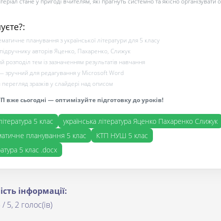
теріал стане у пригоді вчителям, які прагнуть системно та якісно організувати о
уєте?:
матичне планування з української літератури для 5 класу
 підручнику авторів Яценко, Пахаренко, Слижук
й розподіл тем із зазначенням результатів навчання
— зручний для редагування у Microsoft Word
перегляд зразків у слайдері над описом
П вже сьогодні — оптимізуйте підготовку до уроків!
література 5 клас
українська література Яценко Пахаренко Слижук
атичне планування 5 клас
КТП НУШ 5 клас
ратура 5 клас .docx
ість інформації:
 / 5, 2 голос(ів)