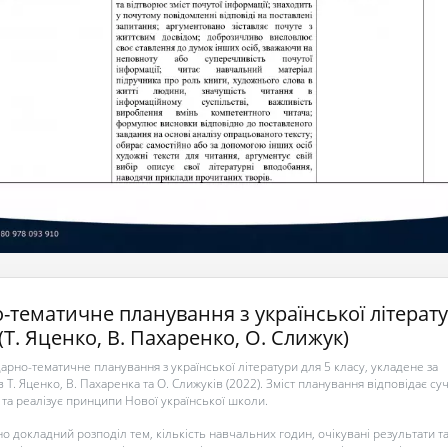
-тематичне планування з української літерат
 (Т. Яценко, В. Пахаренко, О. Слижук)
рно-тематичне планування з української літератури для 5 класу, укладене за
 Т. Яценко, В. Пахаренка та О. Слижуків (2022). Зміст планування відповідає с
 та реалізує принципи Нової української школи.
о докладний розподіл тем, кількість навчальних годин, очікувані результати т