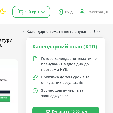
0 грн
Вхід
Реєстрація
Календарно-тематичне планування. 5 клас. Укра
атури
.
Календарний план (КТП)
Готове календарно-тематичне
планування відповідно до
програми НУШ
Прив'язка до тем уроків та
очікуваних результатів
Зручно для вчителів та
заощаджує час
Купити за 40.00 грн