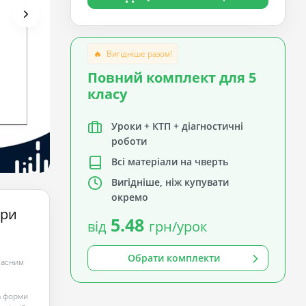
🔥
Вигідніше разом!
Повний комплект для 5
класу
Уроки + КТП + діагностичні
роботи
Всі матеріали на чверть
Вигідніше, ніж купувати
окремо
ури
5.48
від
грн/урок
Обрати комплекти
учасним
а форми