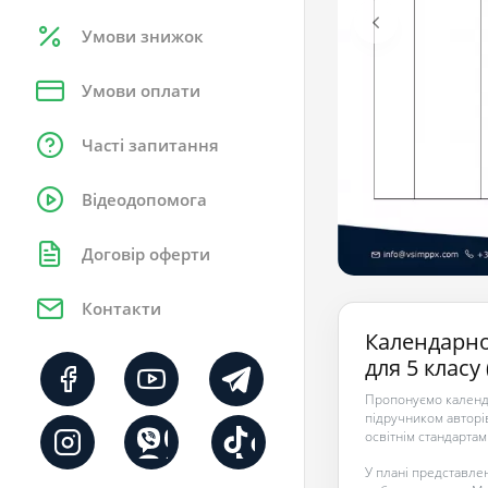
Умови знижок
Умови оплати
Часті запитання
Відеодопомога
Договір оферти
Контакти
Календарно
для 5 класу
Пропонуємо календа
підручником авторів
освітнім стандартам
У плані представлен