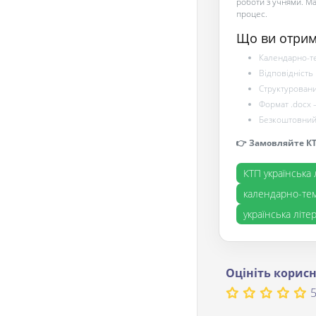
роботи з учнями. Ма
процес.
Що ви отрим
Календарно-те
Відповідність
Структуровани
Формат .docx 
Безкоштовний 
👉 Замовляйте КТ
КТП українська 
календарно-тем
українська літе
Оцініть корисн
5