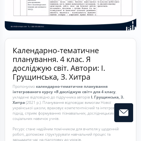
Календарно-тематичне
планування. 4 клас. Я
досліджую світ. Автори: І.
Грущинська, З. Хитра
Пропонуємо
календарно-тематичне планування
інтегрованого курсу «Я досліджую світ» для 4 класу
,
укладене відповідно до підручника авторів
І. Грущинська, З.
Хитра
(2021 р.). Планування відповідає вимогам Нової
української школи, враховує компетентнісний та інтегрований
підхід, сприяє формуванню пізнавальних, дослідницьких та
соціальних навичок учнів.
Ресурс стане надійним помічником для вчителя у щоденній
роботі, допоможе структурувати навчальний процес та
заощадити час на підготовку до уроків.